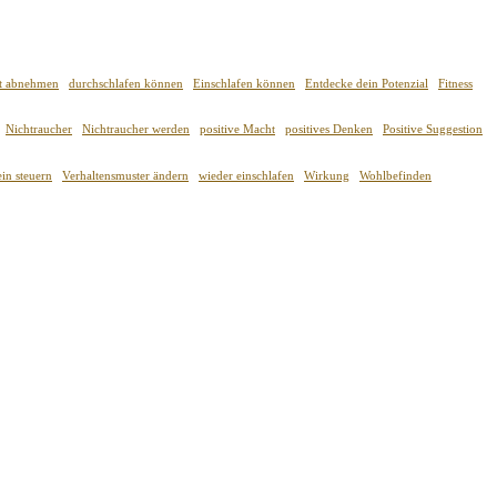
ft abnehmen
durchschlafen können
Einschlafen können
Entdecke dein Potenzial
Fitness
Nichtraucher
Nichtraucher werden
positive Macht
positives Denken
Positive Suggestion
in steuern
Verhaltensmuster ändern
wieder einschlafen
Wirkung
Wohlbefinden