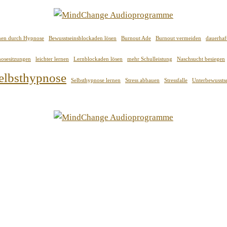
rnen durch Hypnose
Bewusstseinsblockaden lösen
Burnout Ade
Burnout vermeiden
dauerha
osesitzungen
leichter lernen
Lernblockaden lösen
mehr Schulleistung
Naschsucht besiegen
elbsthypnose
Selbsthypnose lernen
Stress abbauen
Stressfalle
Unterbewusstse