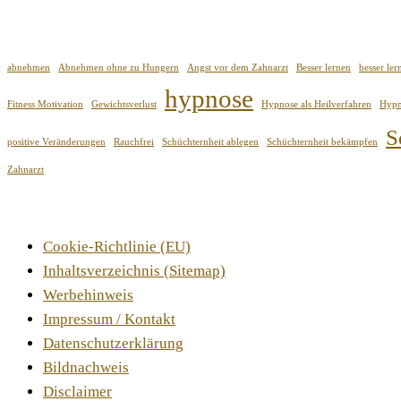
abnehmen
Abnehmen ohne zu Hungern
Angst vor dem Zahnarzt
Besser lernen
besser le
hypnose
Fitness Motivation
Gewichtsverlust
Hypnose als Heilverfahren
Hypn
S
positive Veränderungen
Rauchfrei
Schüchternheit ablegen
Schüchternheit bekämpfen
Zahnarzt
Cookie-Richtlinie (EU)
Inhaltsverzeichnis (Sitemap)
Werbehinweis
Impressum / Kontakt
Datenschutzerklärung
Bildnachweis
Disclaimer