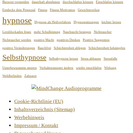
Burnout vermeiden
dauerhaft abnehmen
durchschlafen können
Einschlafen können
Entdecke dein Potenzial
Fitness
Fitness Motivation
Gewichtsverlust
hypnose
Hypnose als Heilverfahren
Hypnosesitzungen
leichter lernen
Lernblockaden lösen
mehr Schulleistung
Naschsucht besiegen
Nichtraucher
Nichtraucher werden
positive Macht
positives Denken
Positive Suggestion
positive Veränderungen
Rauchfrei
Schüchternheit ablegen
Schüchternheit bekämpfen
Selbsthypnose
Selbsthypnose lernen
Stress abbauen
Stressfalle
Unterbewusstsein steuern
Verhaltensmuster ändern
wieder einschlafen
Wirkung
Wohlbefinden
Zahnarzt
Cookie-Richtlinie (EU)
Inhaltsverzeichnis (Sitemap)
Werbehinweis
Impressum / Kontakt